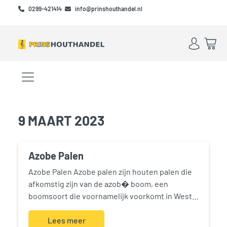
Skip to main content
Skip to footer
0299-421414
info@prinshouthandel.nl
Account
Win
Menu openen/sluiten
9 MAART 2023
Azobe Palen
Azobe Palen Azobe palen zijn houten palen die
afkomstig zijn van de azob� boom, een
boomsoort die voornamelijk voorkomt in West-
en Midden-Afrika. Het hout van deze boom staat
bekend om zijn extreme hardheid,
Lees meer