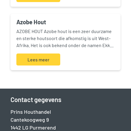
duurzaamheid…
Azobe Hout
AZOBE HOUT Azobe hout is een zeer duurzame
en sterke houtsoort die afkomstig is uit West-
Afrika. Het is ook bekend onder de namen Ekki,
Bongossi, en Lophira alata. Azobe hout is erg
hard en dicht,…
Lees meer
Contact gegevens
Prins Houthandel
Cantekoogweg 9
1442 LG Purmerend