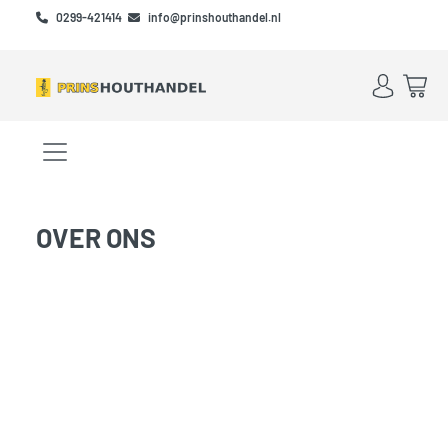
Skip to main content
Skip to footer
0299-421414
info@prinshouthandel.nl
Account
Win
Menu openen/sluiten
OVER ONS