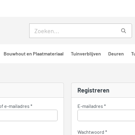
Skip to main content
Skip to footer
Zoe
Bouwhout en Plaatmateriaal
Tuinverblijven
Deuren
T
Registreren
of e-mailadres
*
E-mailadres
*
Wachtwoord
*