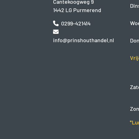
Cantekoogweg 9
Din
1442 LG Purmerend
Wo
0299-421414
info@prinshouthandel.nl
Don
Vri
Zat
Zon
*Lu