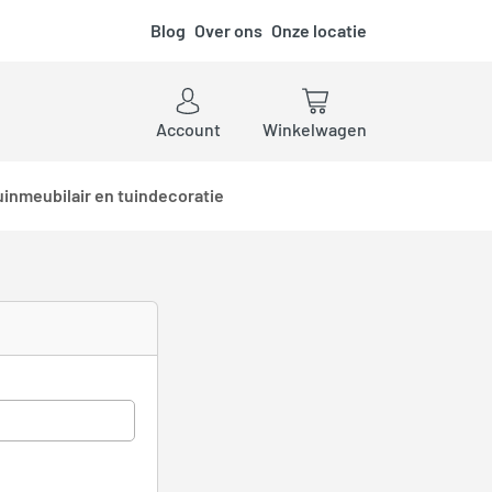
Blog
Over ons
Onze locatie
ken
Account
Winkelwagen
uinmeubilair en tuindecoratie