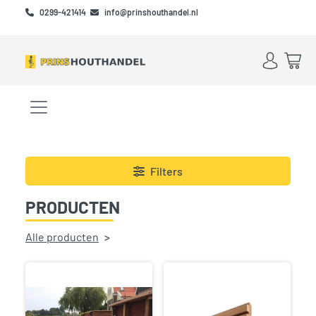
Skip to main content
Skip to footer
0299-421414
info@prinshouthandel.nl
Account
Win
Menu openen/sluiten
Filters
PRODUCTEN
Alle producten