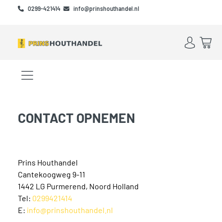
Skip to main content
Skip to footer
0299-421414
info@prinshouthandel.nl
Account
Win
Menu openen/sluiten
CONTACT OPNEMEN
Prins Houthandel
Cantekoogweg 9-11
1442 LG Purmerend, Noord Holland
Tel:
0299421414
E:
info@prinshouthandel.nl