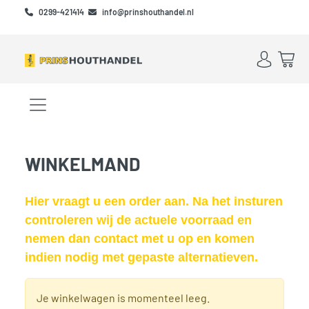
Skip to main content
Skip to footer
0299-421414
info@prinshouthandel.nl
Account
Win
Menu openen/sluiten
WINKELMAND
Hier vraagt u een order aan. Na het insturen
controleren wij de actuele voorraad en
nemen dan contact met u op en komen
indien nodig met gepaste alternatieven.
Je winkelwagen is momenteel leeg.