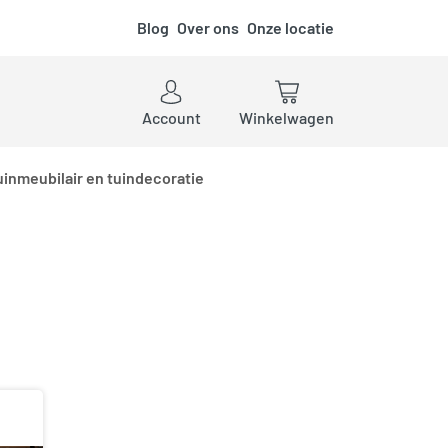
Blog
Over ons
Onze locatie
ken
Account
Winkelwagen
uinmeubilair en tuindecoratie