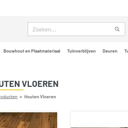
Skip to main content
Skip to footer
Zoe
Bouwhout en Plaatmateriaal
Tuinverblijven
Deuren
T
UTEN VLOEREN
producten
Houten Vloeren