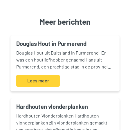
Meer berichten
Douglas Hout in Purmerend
Douglas Hout uit Duitsland in Purmerend Er
was een houtliefhebber genaamd Hans uit
Purmerend, een prachtige stad in de provincie
Noord-Holland in Nederland. Hans was op zoek
naar kwalitatief hoogwaardig hout om zijn
Lees meer
huis…
Hardhouten vlonderplanken
Hardhouten Vlonderplanken Hardhouten
vlonderplanken zijn vlonderplanken gemaakt
van hardhout, dat afkomstig kan zijn van