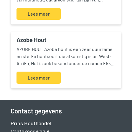
verschillende soorten bomen, zoals Bankirai,
Masseranduba, Kapur, Azobe en nog veel meer.
Lees meer
de vlonderplanken zijn populair vanwege hun
duurzaamheid, stevigheid en…
Azobe Hout
AZOBE HOUT Azobe hout is een zeer duurzame
en sterke houtsoort die afkomstig is uit West-
Afrika. Het is ook bekend onder de namen Ekki,
Bongossi, en Lophira alata. Azobe hout is erg
hard en dicht,…
Lees meer
Contact gegevens
Prins Houthandel
Cantekoogweg 9