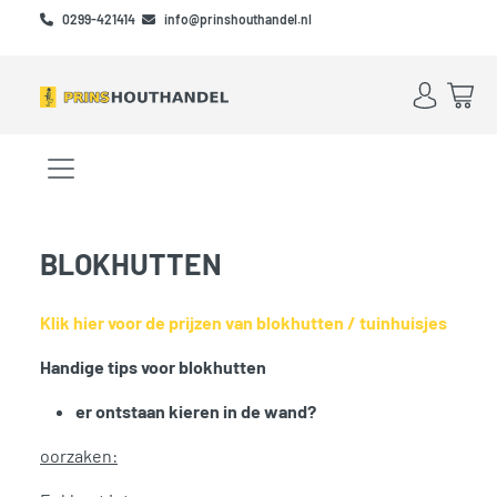
Skip to main content
Skip to footer
0299-421414
info@prinshouthandel.nl
Account
Win
Menu openen/sluiten
BLOKHUTTEN
Klik hier voor de prijzen van blokhutten / tuinhuisjes
Handige tips voor blokhutten
er ontstaan kieren in de wand?
oorzaken: