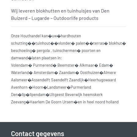
Wij leveren blokhutten en tuinhuisjes van Den
Buizerd – Lugarde – Outdoorlife products
Onze Houthandel kan�uw�hardhouten
schutting��tuinhout��vlonder� palen��terras� blokhut�
beschoeiing� pergola , tuinschermen� poorten en
damwand�laten plaatsen in:
Volendam� Purmerend� Beemster� Alkmaar� Edam�
Waterland� Amsterdam� Zaandam� Oosthuizen�Almere
Aalsmeer�Assendelft Saendelft Zaandijk�Heerhugowaard
Avenhorn �Hoorn�Landsmeer�Purmerland
Den�Ilp�Ilpendam�Uitgeest Beverwijk heemskerk
Zeevang�Haarlem De Goorn Ursem�en in heel noord holland
Contact gegevens