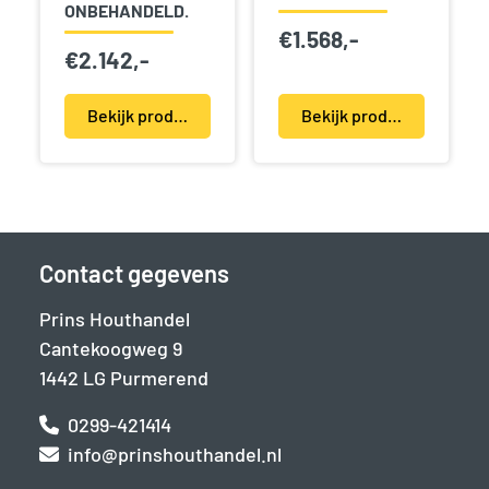
ONBEHANDELD.
€
1.568,-
€
2.142,-
Bekijk product(en)
Bekijk product(en)
Contact gegevens
Prins Houthandel
Cantekoogweg 9
1442 LG Purmerend
0299-421414
info@prinshouthandel.nl