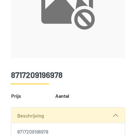
8717209196978
Prijs
Aantal
Add t
SKU:
1333
Categorieën:
Deuren
,
Tuinverblijven
,
Woodvision
Beschrijving
8717209196978