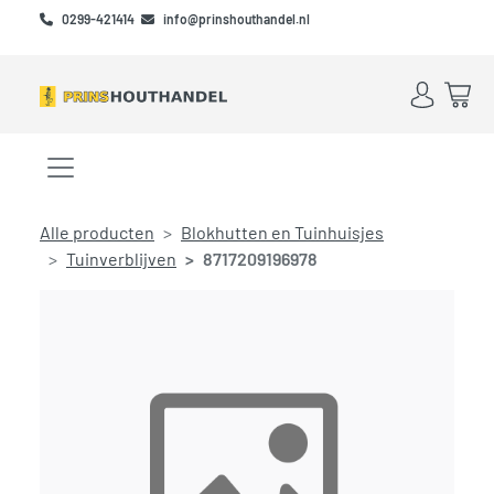
Skip to main content
Skip to footer
0299-421414
info@prinshouthandel.nl
Account
Win
Menu openen/sluiten
Alle producten
Blokhutten en Tuinhuisjes
Tuinverblijven
8717209196978