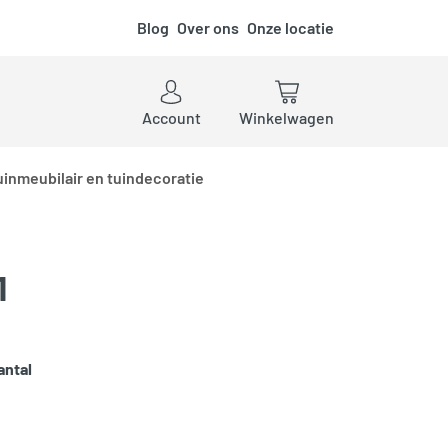
Blog
Over ons
Onze locatie
ken
Account
Winkelwagen
uinmeubilair en tuindecoratie
1
antal
Add to cart
rblijven
,
Woodvision