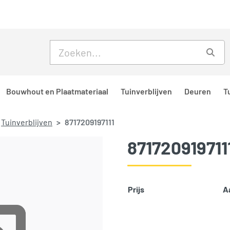
Skip to main content
Skip to footer
Zoe
Bouwhout en Plaatmateriaal
Tuinverblijven
Deuren
T
Tuinverblijven
8717209197111
871720919711
Prijs
A
SKU:
1698
Categorieën:
Deuren
,
Tuinve