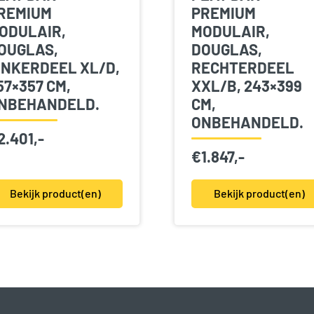
REMIUM
PREMIUM
ODULAIR,
MODULAIR,
OUGLAS,
DOUGLAS,
INKERDEEL XL/D,
RECHTERDEEL
57×357 CM,
XXL/B, 243×399
NBEHANDELD.
CM,
ONBEHANDELD.
2.401,-
€
1.847,-
Bekijk product(en)
Bekijk product(en)