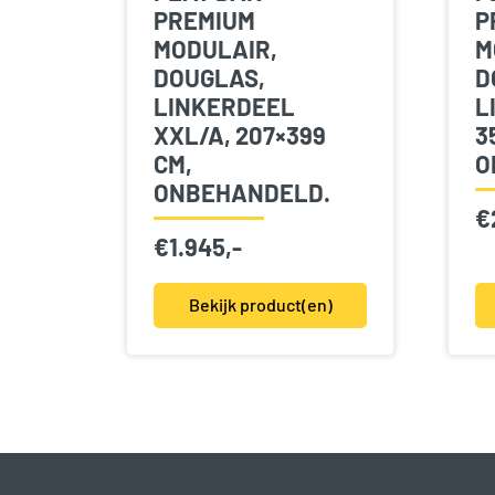
PREMIUM
P
MODULAIR,
M
DOUGLAS,
D
LINKERDEEL
L
XXL/A, 207×399
3
CM,
O
ONBEHANDELD.
€
€
1.945,-
Bekijk product(en)