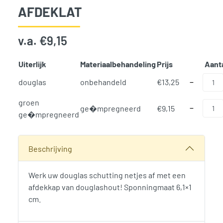
AFDEKLAT
v.a.
€
9,15
Uiterlijk
Materiaalbehandeling
Prijs
Aant
Afdeklat aan
douglas
onbehandeld
€
13,25
−
groen
Afdeklat aan
−
ge�mpregneerd
€
9,15
ge�mpregneerd
SKU:
716
Categorieën:
Omheiningen
,
Schuttingen, hekken en poort
Beschrijving
Werk uw douglas schutting netjes af met een
afdekkap van douglashout! Sponningmaat 6,1×1
cm.