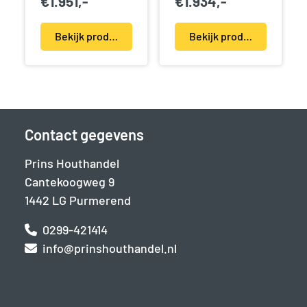
€
1.951,-
€
1.934,-
Bekijk product(en)
Bekijk product(en)
Contact gegevens
Prins Houthandel
Cantekoogweg 9
1442 LG Purmerend
0299-421414
info@prinshouthandel.nl