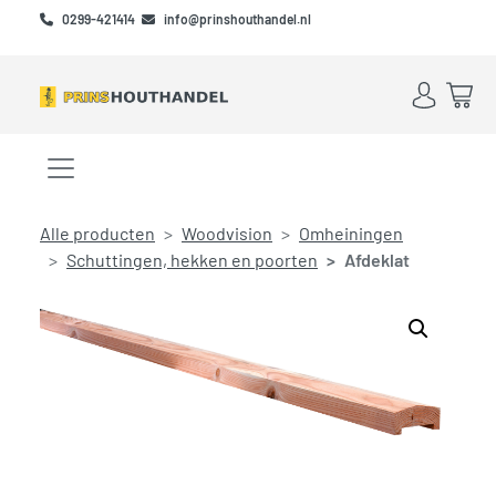
Skip to main content
Skip to footer
0299-421414
info@prinshouthandel.nl
Account
Win
Menu openen/sluiten
Alle producten
Woodvision
Omheiningen
Schuttingen, hekken en poorten
Afdeklat