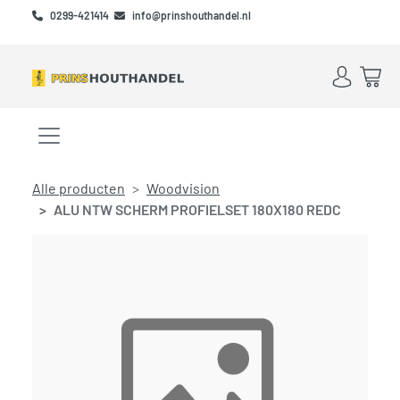
Skip to main content
Skip to footer
0299-421414
info@prinshouthandel.nl
Account
Win
Menu openen/sluiten
Alle producten
Woodvision
ALU NTW SCHERM PROFIELSET 180X180 REDC