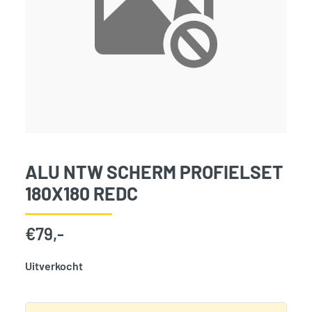
ALU NTW SCHERM PROFIELSET
180X180 REDC
€
79,-
Uitverkocht
SKU:
827970
Categorie:
Woodvision