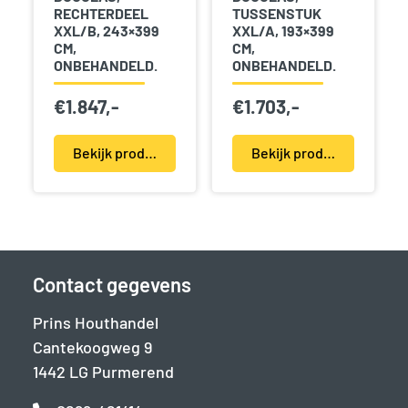
RECHTERDEEL
TUSSENSTUK
XXL/B, 243×399
XXL/A, 193×399
CM,
CM,
ONBEHANDELD.
ONBEHANDELD.
€
1.847,-
€
1.703,-
Bekijk product(en)
Bekijk product(en)
Contact gegevens
Prins Houthandel
Cantekoogweg 9
1442 LG Purmerend