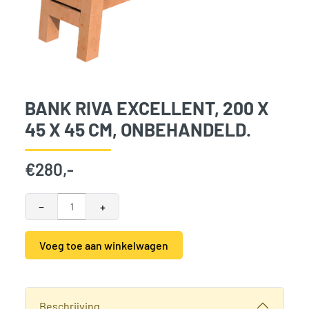
BANK RIVA EXCELLENT, 200 X
45 X 45 CM, ONBEHANDELD.
€
280,-
Bank Riva Excellent, 200 x 45 x 45 cm, onbehandeld. aantal
−
+
Voeg toe aan winkelwagen
Alternative:
SKU:
789162
Categorieën:
Tuinmeubelen Hillhout
,
Tuinmeubilair en tui
Beschrijving