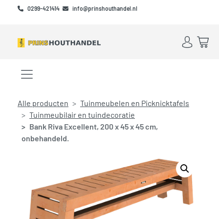
Skip to main content
Skip to footer
0299-421414
info@prinshouthandel.nl
Account
Win
Menu openen/sluiten
Alle producten
Tuinmeubelen en Picknicktafels
Tuinmeubilair en tuindecoratie
Bank Riva Excellent, 200 x 45 x 45 cm,
onbehandeld.