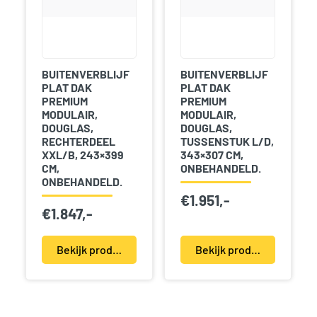
BUITENVERBLIJF
BUITENVERBLIJF
PLAT DAK
PLAT DAK
PREMIUM
PREMIUM
MODULAIR,
MODULAIR,
DOUGLAS,
DOUGLAS,
RECHTERDEEL
TUSSENSTUK L/D,
XXL/B, 243×399
343×307 CM,
CM,
ONBEHANDELD.
ONBEHANDELD.
€
1.951,-
€
1.847,-
Bekijk product(en)
Bekijk product(en)