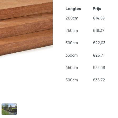
Lengtes
Prijs
B
200cm
€
14,69
B
250cm
€
18,37
B
300cm
€
22,03
B
350cm
€
25,71
B
450cm
€
33,06
B
500cm
€
36,72
SKU:
N/B
Categorieën:
Beschoeiing 