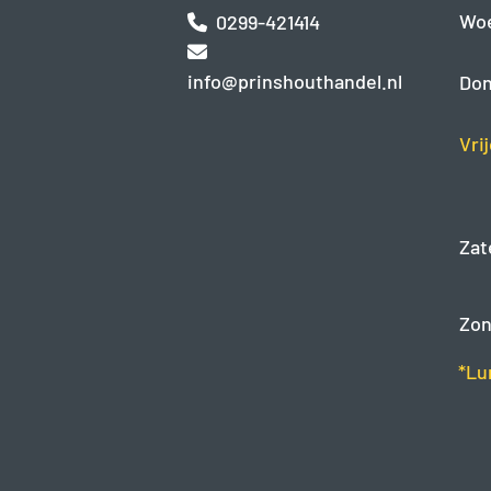
Wo
0299-421414
info@prinshouthandel.nl
Don
Vri
Zat
Zon
*Lu