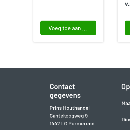
v
Voeg toe aan winkelwagen
Contact
Op
gegevens
Maa
Prins Houthandel
Cantekoogweg 9
Din
1442 LG Purmerend