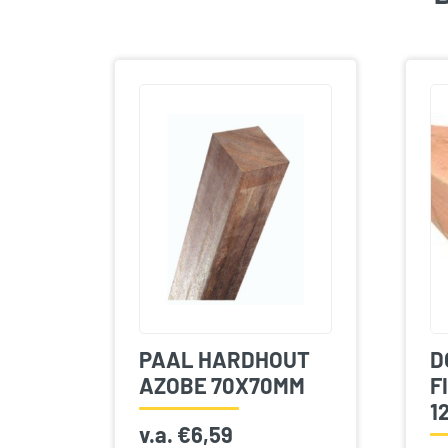
PAAL HARDHOUT
D
AZOBE 70X70MM
F
1
v.a.
€
6,59