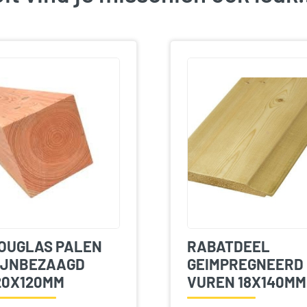
OUGLAS PALEN
RABATDEEL
IJNBEZAAGD
GEIMPREGNEERD
20X120MM
VUREN 18X140MM