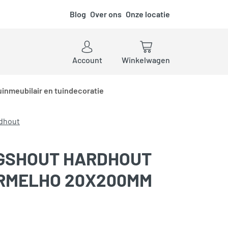
Blog
Over ons
Onze locatie
ken
Account
Winkelwagen
uinmeubilair en tuindecoratie
dhout
GSHOUT HARDHOUT
RMELHO 20X200MM