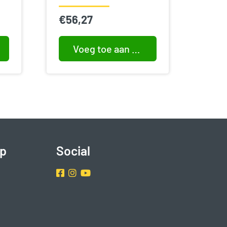
€
56,27
Voeg toe aan winkelwagen
p
Social
Facebook
Instragram
Youtube