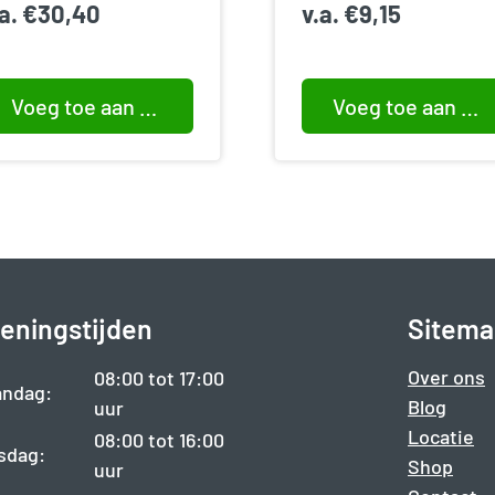
.a.
€
30,40
v.a.
€
9,15
Voeg toe aan winkelwagen
Voeg toe aan winkelwagen
eningstijden
Sitema
Over ons
08:00 tot 17:00
ndag:
Blog
uur
Locatie
08:00 tot 16:00
sdag:
Shop
uur