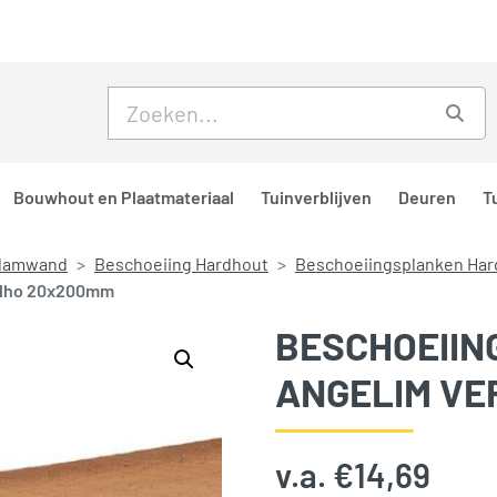
Skip to main content
Skip to footer
Zoe
Bouwhout en Plaatmateriaal
Tuinverblijven
Deuren
T
 damwand
Beschoeiing Hardhout
Beschoeiingsplanken Har
elho 20x200mm
BESCHOEIIN
ANGELIM VE
v.a.
€
14,69