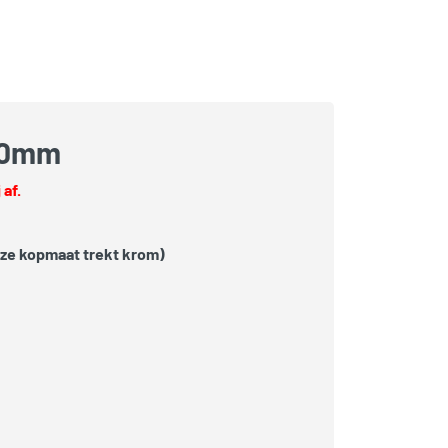
200mm
af.
deze kopmaat trekt krom)