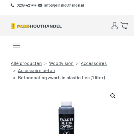
Skip to main content
Skip to footer
0299-421414
info@prinshouthandel.nl
Account
Win
Menu openen/sluiten
Alle producten
Woodvision
Accessoires
Accessoire beton
Betoncoating zwart, in plastic fles (1 liter).