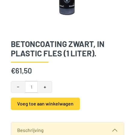
BETONCOATING ZWART, IN
PLASTIC FLES (1 LITER).
€
61,50
Betoncoating zwart, in plastic fles (1 liter). aantal
−
+
Voeg toe aan winkelwagen
Alternative:
SKU:
790235
Categorieën:
Accessoire beton
,
Accessoires
,
Woodvision
Beschrijving