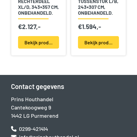
RECHTERDEEL
TUSSENSTUK L/B,
XL/D, 343×357 CM,
243×307 CM,
ONBEHANDELD.
ONBEHANDELD.
€
2.127,-
€
1.594,-
Bekijk product(en)
Bekijk product(en)
Contact gegevens
Prins Houthandel
Cantekoogweg 9
1442 LG Purmerend
0299-421414