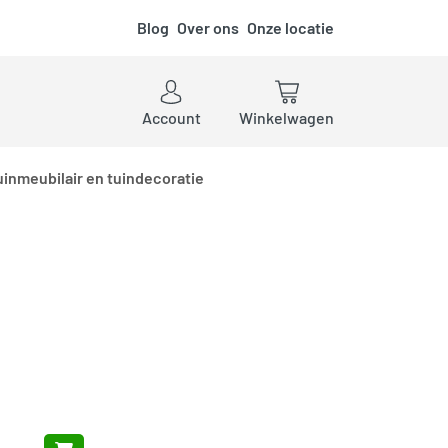
Blog
Over ons
Onze locatie
ken
Account
Winkelwagen
uinmeubilair en tuindecoratie
Add to cart
l