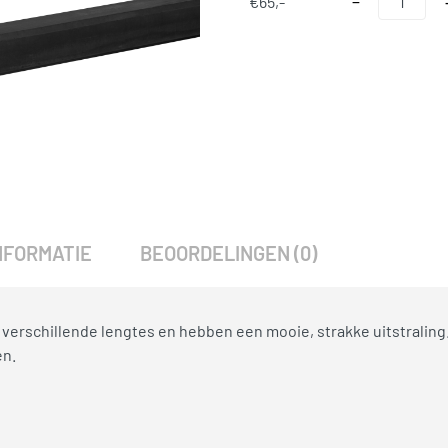
€
65,-
−
SKU:
754
Categorieën:
Accessoires
,
O
NFORMATIE
BEOORDELINGEN (0)
n verschillende lengtes en hebben een mooie, strakke uitstraling
en.