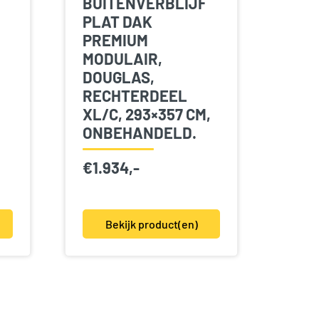
BUITENVERBLIJF
PLAT DAK
PREMIUM
MODULAIR,
DOUGLAS,
RECHTERDEEL
,
XL/C, 293×357 CM,
ONBEHANDELD.
€
1.934,-
Bekijk product(en)