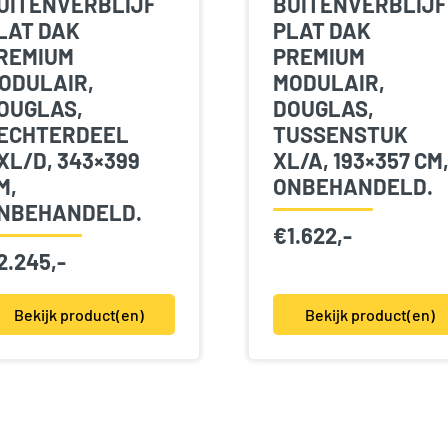
UITENVERBLIJF
BUITENVERBLIJF
LAT DAK
PLAT DAK
REMIUM
PREMIUM
ODULAIR,
MODULAIR,
OUGLAS,
DOUGLAS,
ECHTERDEEL
TUSSENSTUK
XL/D, 343×399
XL/A, 193×357 CM
M,
ONBEHANDELD.
NBEHANDELD.
€
1.622,-
2.245,-
Bekijk product(en)
Bekijk product(en)