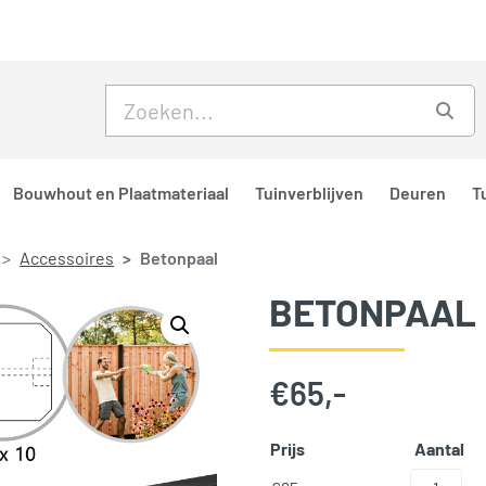
Skip to main content
Skip to footer
Zoe
Bouwhout en Plaatmateriaal
Tuinverblijven
Deuren
T
Accessoires
Betonpaal
BETONPAAL
€
65,-
Prijs
Aantal
Betonpaal aanta