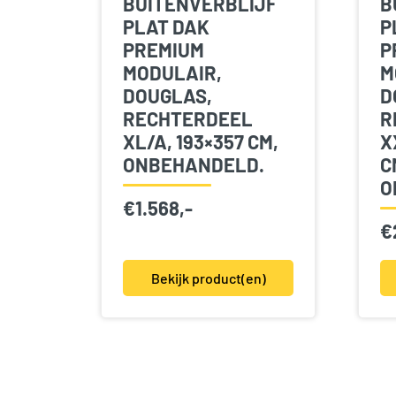
BUITENVERBLIJF
B
PLAT DAK
P
PREMIUM
P
MODULAIR,
M
DOUGLAS,
D
RECHTERDEEL
R
XL/A, 193×357 CM,
X
ONBEHANDELD.
C
O
€
1.568,-
€
Bekijk product(en)