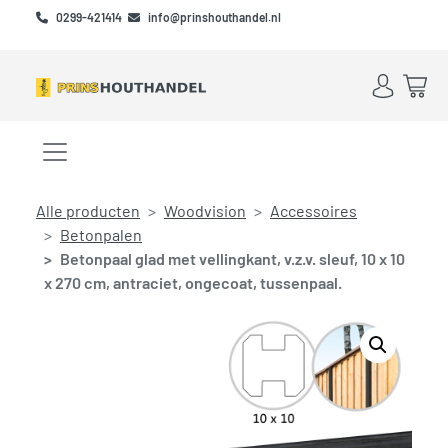
Skip to main content
Skip to footer
0299-421414
info@prinshouthandel.nl
Account
Win
Menu openen/sluiten
Alle producten
Woodvision
Accessoires
Betonpalen
Betonpaal glad met vellingkant, v.z.v. sleuf, 10 x 10
x 270 cm, antraciet, ongecoat, tussenpaal.