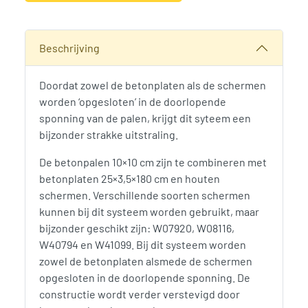
Alternative:
SKU:
790227
Categorieën:
Accessoires
,
Betonpalen
,
Woodvision
Beschrijving
Doordat zowel de betonplaten als de schermen
worden ‘opgesloten’ in de doorlopende
sponning van de palen, krijgt dit syteem een
bijzonder strakke uitstraling.
De betonpalen 10×10 cm zijn te combineren met
betonplaten 25×3,5×180 cm en houten
schermen. Verschillende soorten schermen
kunnen bij dit systeem worden gebruikt, maar
bijzonder geschikt zijn: W07920, W08116,
W40794 en W41099. Bij dit systeem worden
zowel de betonplaten alsmede de schermen
opgesloten in de doorlopende sponning. De
constructie wordt verder verstevigd door