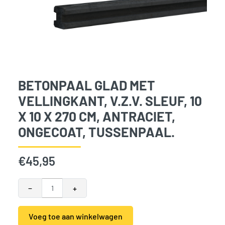
BETONPAAL GLAD MET
VELLINGKANT, V.Z.V. SLEUF, 10
X 10 X 270 CM, ANTRACIET,
ONGECOAT, TUSSENPAAL.
€
45,95
Betonpaal glad met vellingkant, v.z.v. sleuf, 10 x 10 x 270 c
−
+
Voeg toe aan winkelwagen