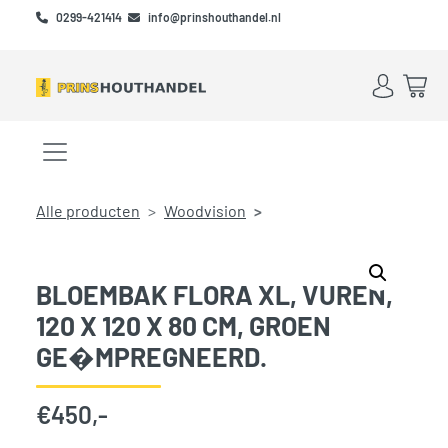
Skip to main content
Skip to footer
0299-421414
info@prinshouthandel.nl
Account
Win
Menu openen/sluiten
Alle producten
Woodvision
BLOEMBAK FLORA XL, VUREN,
120 X 120 X 80 CM, GROEN
GE�MPREGNEERD.
€
450,-