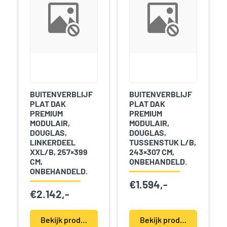
BUITENVERBLIJF
BUITENVERBLIJF
PLAT DAK
PLAT DAK
PREMIUM
PREMIUM
MODULAIR,
MODULAIR,
DOUGLAS,
DOUGLAS,
LINKERDEEL
TUSSENSTUK L/B,
XXL/B, 257×399
243×307 CM,
CM,
ONBEHANDELD.
ONBEHANDELD.
€
1.594,-
€
2.142,-
Bekijk product(en)
Bekijk product(en)