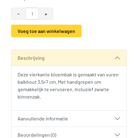
−
+
Voeg toe aan winkelwagen
Alternative:
SKU:
790760
Categorieën:
Bloembakken
,
Tuinmeubilair en tuindecorati
Beschrijving
Deze vierkante bloembak is gemaakt van vuren
balkhout 3,5×7 cm. Met handgrepen om
gemakkelijk te vervoeren. Inclusief zwarte
binnenzak.
Aanvullende informatie
Beoordelingen (0)