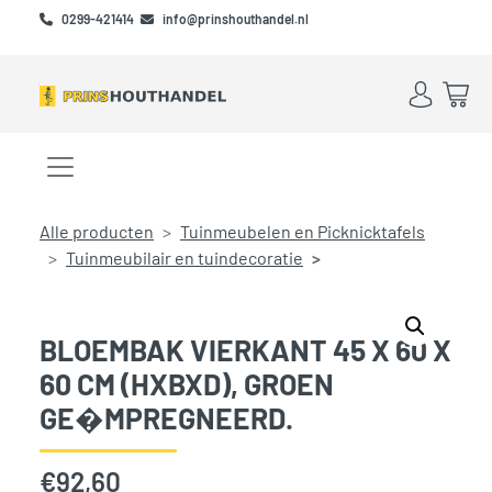
Skip to main content
Skip to footer
0299-421414
info@prinshouthandel.nl
Account
Win
Menu openen/sluiten
Alle producten
Tuinmeubelen en Picknicktafels
Tuinmeubilair en tuindecoratie
BLOEMBAK VIERKANT 45 X 60 X
60 CM (HXBXD), GROEN
GE�MPREGNEERD.
€
92,60