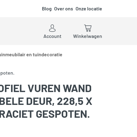
Blog
Over ons
Onze locatie
ken
Account
Winkelwagen
uinmeubilair en tuindecoratie
spoten.
FIEL VUREN WAND
BBELE DEUR, 228,5 X
TRACIET GESPOTEN.