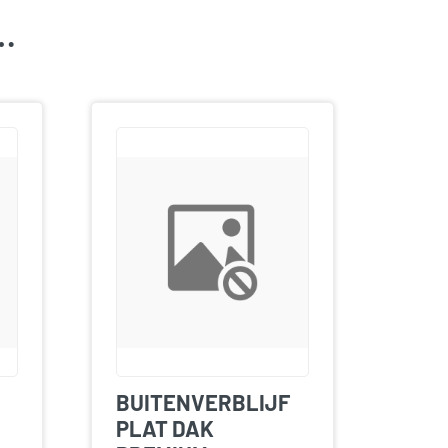
k…
BUITENVERBLIJF
PLAT DAK