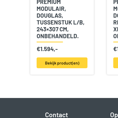
PREMIUM
P
MODULAIR,
M
DOUGLAS,
D
TUSSENSTUK L/B,
R
243×307 CM,
X
ONBEHANDELD.
O
€
1.594,-
€
Bekijk product(en)
Contact
Op