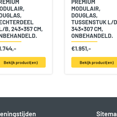
REMIUM
PREMIUM
ODULAIR,
MODULAIR,
OUGLAS,
DOUGLAS,
ECHTERDEEL
TUSSENSTUK L/D
L/B, 243×357 CM,
343×307 CM,
NBEHANDELD.
ONBEHANDELD.
1.744,-
€
1.951,-
Bekijk product(en)
Bekijk product(en)
eningstijden
Sitema