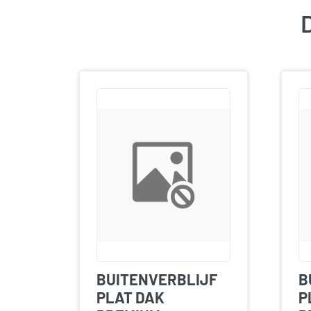
D
BUITENVERBLIJF
B
PLAT DAK
P