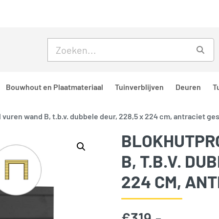
Skip to main content
Skip to footer
Zoe
Bouwhout en Plaatmateriaal
Tuinverblijven
Deuren
T
 vuren wand B, t.b.v. dubbele deur, 228,5 x 224 cm, antraciet ge
BLOKHUTPRO
B, T.B.V. DU
224 CM, AN
€
319,-