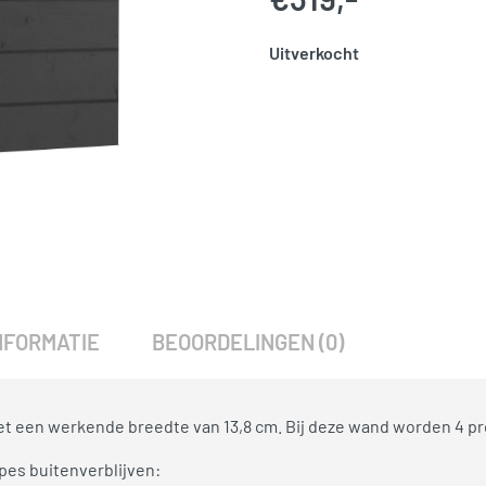
Uitverkocht
SKU:
776327
Categorie:
Woodvision
NFORMATIE
BEOORDELINGEN (0)
et een werkende breedte van 13,8 cm. Bij deze wand worden 4 pr
pes buitenverblijven: