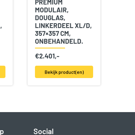
PREMIUM
MODULAIR,
DOUGLAS,
,
LINKERDEEL XL/D,
357×357 CM,
ONBEHANDELD.
€
2.401,-
Bekijk product(en)
p
Social