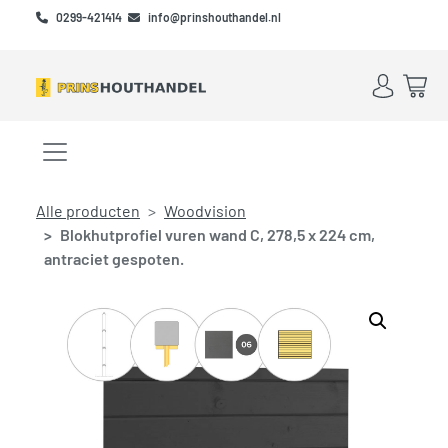
Skip to main content
Skip to footer
0299-421414
info@prinshouthandel.nl
Account
Win
Menu openen/sluiten
Alle producten
Woodvision
Blokhutprofiel vuren wand C, 278,5 x 224 cm,
antraciet gespoten.