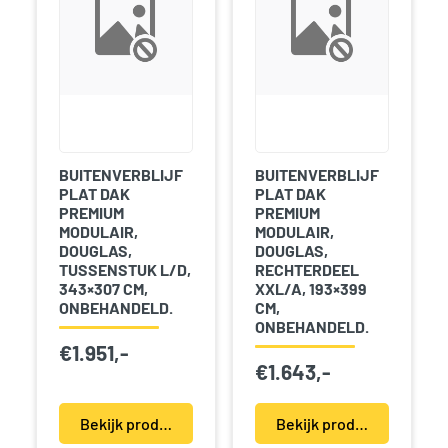
BUITENVERBLIJF
BUITENVERBLIJF
PLAT DAK
PLAT DAK
PREMIUM
PREMIUM
MODULAIR,
MODULAIR,
DOUGLAS,
DOUGLAS,
TUSSENSTUK L/D,
RECHTERDEEL
343×307 CM,
XXL/A, 193×399
ONBEHANDELD.
CM,
ONBEHANDELD.
€
1.951,-
€
1.643,-
Bekijk product(en)
Bekijk product(en)