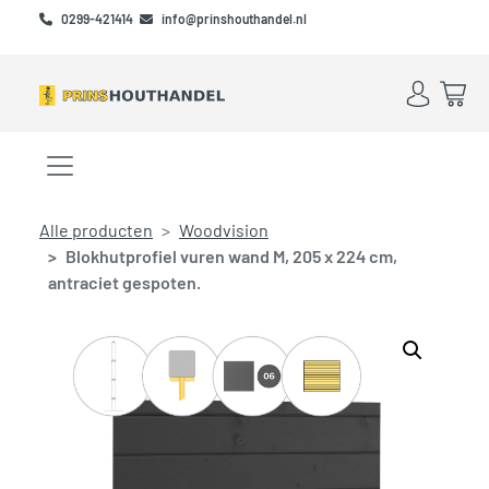
Skip to main content
Skip to footer
0299-421414
info@prinshouthandel.nl
Account
Win
Menu openen/sluiten
Alle producten
Woodvision
Blokhutprofiel vuren wand M, 205 x 224 cm,
antraciet gespoten.