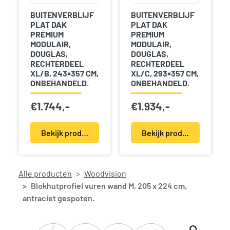
BUITENVERBLIJF
BUITENVERBLIJF
PLAT DAK
PLAT DAK
PREMIUM
PREMIUM
MODULAIR,
MODULAIR,
DOUGLAS,
DOUGLAS,
RECHTERDEEL
RECHTERDEEL
XL/B, 243×357 CM,
XL/C, 293×357 CM,
ONBEHANDELD.
ONBEHANDELD.
€
1.744,-
€
1.934,-
Bekijk product(en)
Bekijk product(en)
Alle producten
Woodvision
Blokhutprofiel vuren wand M, 205 x 224 cm,
antraciet gespoten.