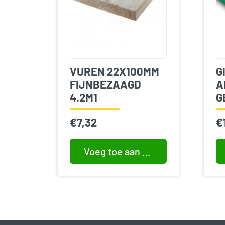
VUREN 22X100MM
G
FIJNBEZAAGD
A
4.2M1
G
€
7,32
€
Voeg toe aan winkelwagen