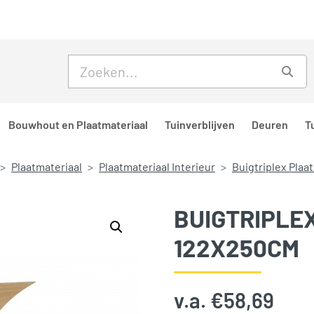
Skip to main content
Skip to footer
Zoe
Bouwhout en Plaatmateriaal
Tuinverblijven
Deuren
T
Plaatmateriaal
Plaatmateriaal Interieur
Buigtriplex Plaa
BUIGTRIPLE
122X250CM
v.a.
€
58,69