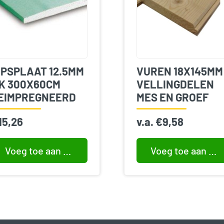
IPSPLAAT 12.5MM
VUREN 18X145MM
K 300X60CM
VELLINGDELEN
EIMPREGNEERD
MES EN GROEF
15,26
v.a.
€
9,58
Voeg toe aan winkelwagen
Voeg toe aan winkelwagen