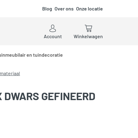
Blog
Over ons
Onze locatie
ken
Account
Winkelwagen
uinmeubilair en tuindecoratie
tmateriaal
X DWARS GEFINEERD