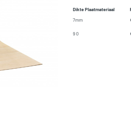
Dikte Plaatmateriaal
7mm
9 0
SKU:
N/B
Categorieën:
Bouwhout en P