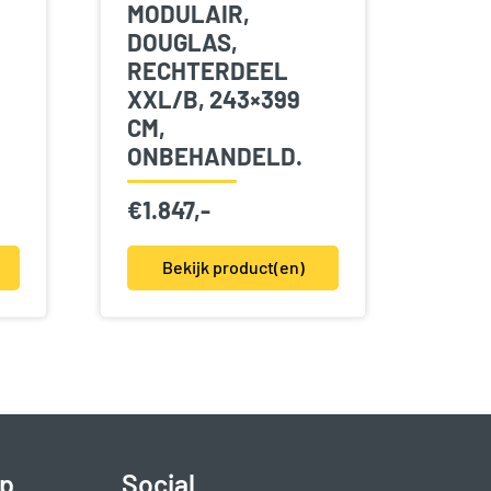
MODULAIR,
DOUGLAS,
RECHTERDEEL
XXL/B, 243×399
CM,
ONBEHANDELD.
€
1.847,-
Bekijk product(en)
p
Social