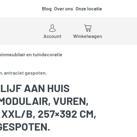
Blog
Over ons
Onze locatie
ken
Account
Winkelwagen
uinmeubilair en tuindecoratie
m, antraciet gespoten.
LIJF AAN HUIS
MODULAIR, VUREN,
XXL/B, 257×392 CM,
GESPOTEN.