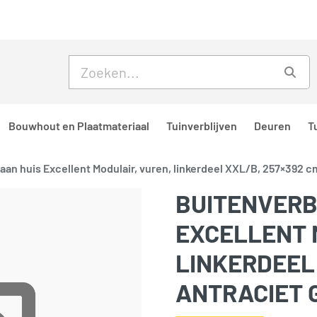
Skip to main content
Skip to footer
Zoe
Bouwhout en Plaatmateriaal
Tuinverblijven
Deuren
T
 aan huis Excellent Modulair, vuren, linkerdeel XXL/B, 257×392 c
BUITENVERB
EXCELLENT 
LINKERDEEL 
ANTRACIET 