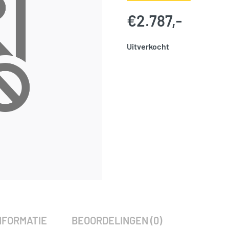
€
2.787,-
Uitverkocht
SKU:
775934
Categorie:
Woodvision
NFORMATIE
BEOORDELINGEN (0)