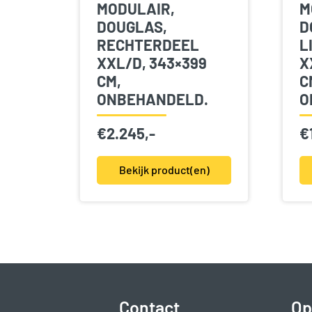
MODULAIR,
M
DOUGLAS,
D
RECHTERDEEL
L
XXL/D, 343×399
X
CM,
C
ONBEHANDELD.
O
€
2.245,-
€
Bekijk product(en)
Contact
Op