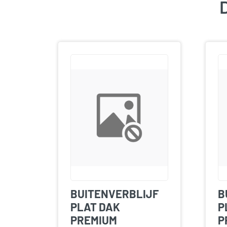
D
BUITENVERBLIJF
B
PLAT DAK
P
PREMIUM
P