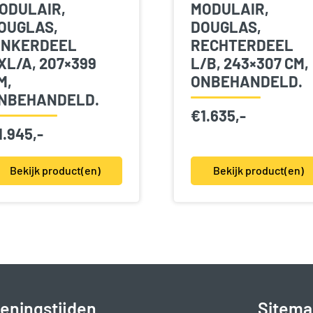
ODULAIR,
MODULAIR,
OUGLAS,
DOUGLAS,
INKERDEEL
RECHTERDEEL
XL/A, 207×399
L/B, 243×307 CM,
M,
ONBEHANDELD.
NBEHANDELD.
€
1.635,-
1.945,-
Bekijk product(en)
Bekijk product(en)
eningstijden
Sitema