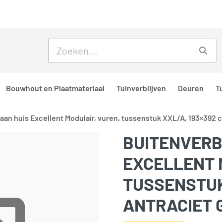
Skip to main content
Skip to footer
Zoe
Bouwhout en Plaatmateriaal
Tuinverblijven
Deuren
T
 aan huis Excellent Modulair, vuren, tussenstuk XXL/A, 193×392 
BUITENVERB
EXCELLENT 
TUSSENSTUK 
ANTRACIET 