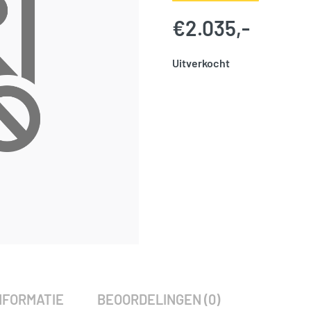
€
2.035,-
Uitverkocht
SKU:
775938
Categorie:
Woodvision
NFORMATIE
BEOORDELINGEN (0)