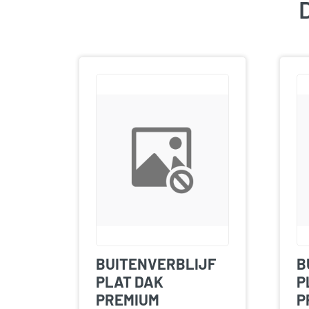
D
BUITENVERBLIJF
B
PLAT DAK
P
PREMIUM
P