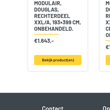
MODULAIR,
M
DOUGLAS,
D
RECHTERDEEL
R
XXL/A, 193×399 CM,
X
ONBEHANDELD.
C
O
€
1.643,-
€
Bekijk product(en)
Contact
Op