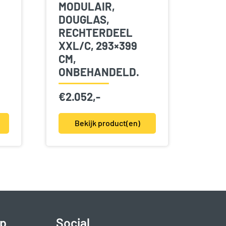
MODULAIR,
DOUGLAS,
RECHTERDEEL
XXL/C, 293×399
CM,
ONBEHANDELD.
€
2.052,-
Bekijk product(en)
p
Social