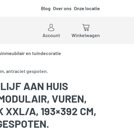
Blog
Over ons
Onze locatie
ken
Account
Winkelwagen
uinmeubilair en tuindecoratie
cm, antraciet gespoten.
LIJF AAN HUIS
MODULAIR, VUREN,
XXL/A, 193×392 CM,
GESPOTEN.