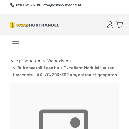
Skip to main content
Skip to footer
0299-421414
info@prinshouthandel.nl
Account
Win
Menu openen/sluiten
Alle producten
Woodvision
Buitenverblijf aan huis Excellent Modulair, vuren,
tussenstuk XXL/C, 293×392 cm, antraciet gespoten.