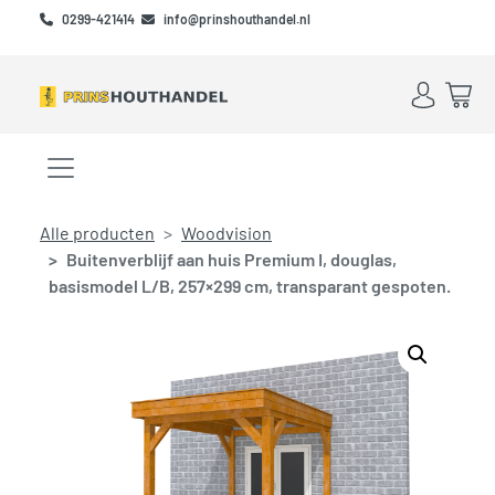
Skip to main content
Skip to footer
0299-421414
info@prinshouthandel.nl
Account
Win
Menu openen/sluiten
Alle producten
Woodvision
Buitenverblijf aan huis Premium I, douglas,
basismodel L/B, 257×299 cm, transparant gespoten.