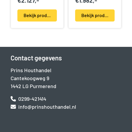
€
2.127,-
€
1.982,-
Bekijk product(en)
Bekijk product(en)
Contact gegevens
Prins Houthandel
Cantekoogweg 9
1442 LG Purmerend
0299-421414
info@prinshouthandel.nl