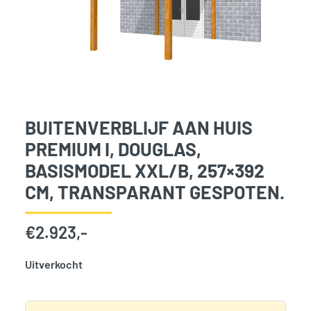
BUITENVERBLIJF AAN HUIS
PREMIUM I, DOUGLAS,
BASISMODEL XXL/B, 257×392
CM, TRANSPARANT GESPOTEN.
€
2.923,-
Uitverkocht
SKU:
777153
Categorie:
Woodvision