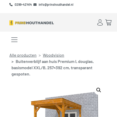
Skip to main content
Skip to footer
0299-421414
info@prinshouthandel.nl
Account
Win
Menu openen/sluiten
Alle producten
Woodvision
Buitenverblijf aan huis Premium I, douglas,
basismodel XXL/B, 257×392 cm, transparant
gespoten.