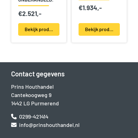
€
1.934,-
€
2.521,-
Bekijk product(en)
Bekijk product(en)
Contact gegevens
Prins Houthandel
Cantekoogweg 9
1442 LG Purmerend
0299-421414
info@prinshouthandel.nl