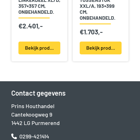
357×357 CM,
XXL/A, 193×399
ONBEHANDELD.
CM,
ONBEHANDELD.
€
2.401,-
€
1.703,-
Bekijk product(en)
Bekijk product(en)
Contact gegevens
Prins Houthandel
Cantekoogweg 9
1442 LG Purmerend
0299-421414