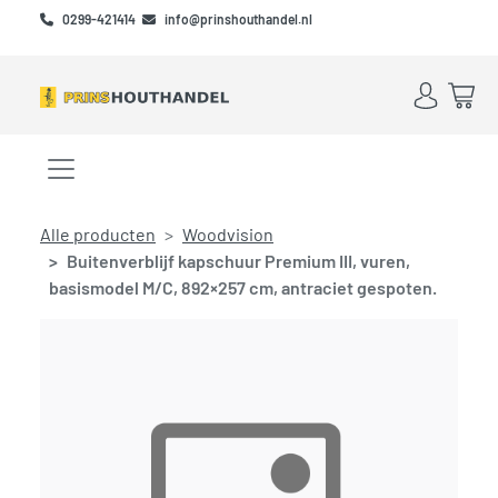
Skip to main content
Skip to footer
0299-421414
info@prinshouthandel.nl
Account
Win
Menu openen/sluiten
Alle producten
Woodvision
Buitenverblijf kapschuur Premium III, vuren,
basismodel M/C, 892×257 cm, antraciet gespoten.