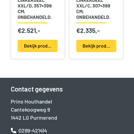
XXL/D, 357×399
XXL/C, 307×399
CM,
CM,
ONBEHANDELD.
ONBEHANDELD.
€
2.521,-
€
2.335,-
Bekijk product(en)
Bekijk product(en)
Contact gegevens
Prins Houthandel
Cantekoogweg 9
1442 LG Purmerend
0299-421414