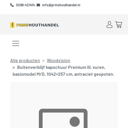
Skip to main content
Skip to footer
0299-421414
info@prinshouthandel.nl
Account
Win
Menu openen/sluiten
Alle producten
Woodvision
Buitenverblijf kapschuur Premium III, vuren,
basismodel M/D, 1042×257 cm, antraciet gespoten.