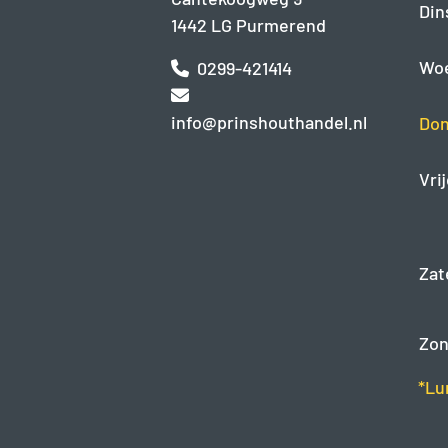
Din
1442 LG Purmerend
Wo
0299-421414
info@prinshouthandel.nl
Don
Vri
Zat
Zon
*Lu