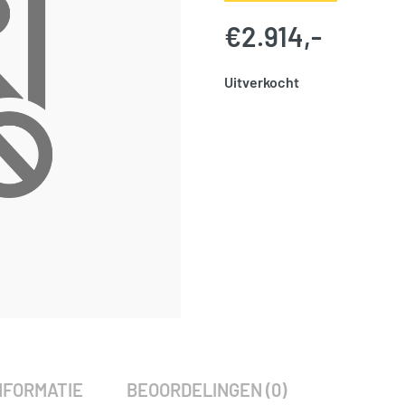
€
2.914,-
Uitverkocht
SKU:
776022
Categorie:
Woodvision
NFORMATIE
BEOORDELINGEN (0)