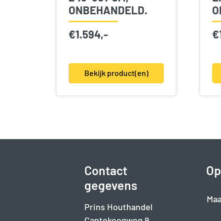
ONBEHANDELD.
O
€
1.594,-
€
Bekijk product(en)
Contact
Op
gegevens
Maa
Prins Houthandel
Cantekoogweg 9