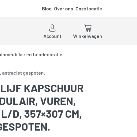
Blog
Over ons
Onze locatie
ken
Account
Winkelwagen
uinmeubilair en tuindecoratie
, antraciet gespoten.
LIJF KAPSCHUUR
DULAIR, VUREN,
L/D, 357×307 CM,
GESPOTEN.