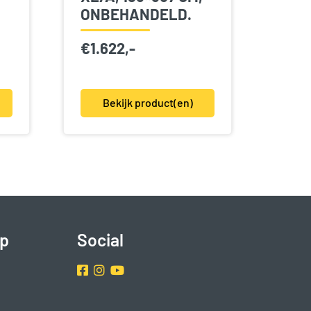
ONBEHANDELD.
€
1.622,-
Bekijk product(en)
p
Social
Facebook
Instragram
Youtube