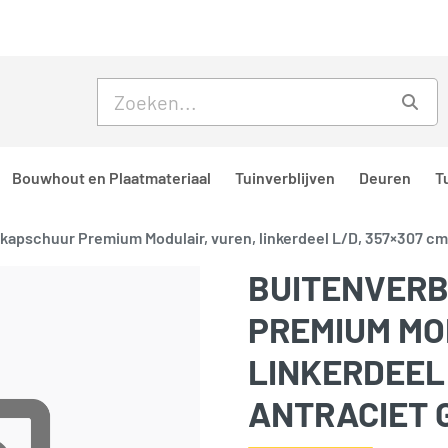
Skip to main content
Skip to footer
Zoe
Bouwhout en Plaatmateriaal
Tuinverblijven
Deuren
T
f kapschuur Premium Modulair, vuren, linkerdeel L/D, 357×307 cm
BUITENVERB
PREMIUM MO
LINKERDEEL 
ANTRACIET 