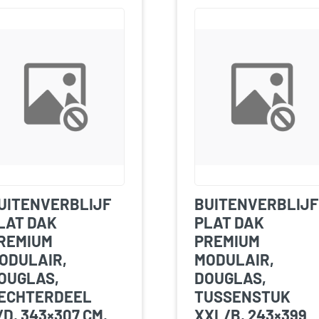
UITENVERBLIJF
BUITENVERBLIJF
LAT DAK
PLAT DAK
REMIUM
PREMIUM
ODULAIR,
MODULAIR,
OUGLAS,
DOUGLAS,
ECHTERDEEL
TUSSENSTUK
/D, 343×307 CM,
XXL/B, 243×399