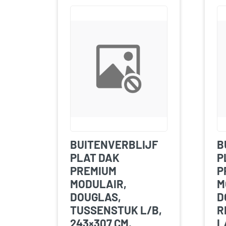
BUITENVERBLIJF
B
PLAT DAK
P
PREMIUM
P
MODULAIR,
M
DOUGLAS,
D
TUSSENSTUK L/B,
R
243×307 CM,
L