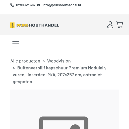
Skip to main content
Skip to footer
0299-421414
info@prinshouthandel.nl
Account
Win
Menu openen/sluiten
Alle producten
Woodvision
Buitenverblijf kapschuur Premium Modulair,
vuren, linkerdeel M/A, 207×257 cm, antraciet
gespoten.