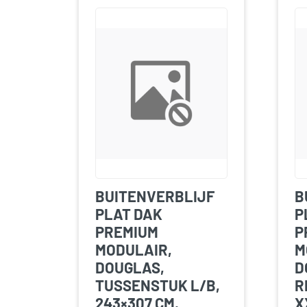
BUITENVERBLIJF
B
PLAT DAK
P
PREMIUM
P
MODULAIR,
M
DOUGLAS,
D
TUSSENSTUK L/B,
R
243×307 CM,
X