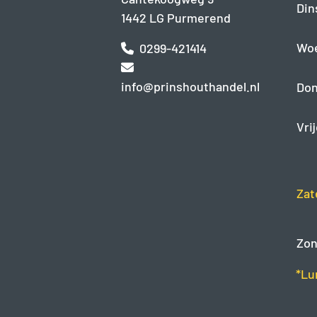
Din
1442 LG Purmerend
Wo
0299-421414
info@prinshouthandel.nl
Don
Vri
Zat
Zon
*Lu