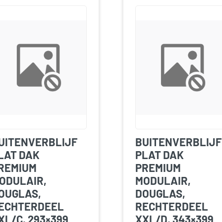
UITENVERBLIJF
BUITENVERBLIJF
LAT DAK
PLAT DAK
REMIUM
PREMIUM
ODULAIR,
MODULAIR,
OUGLAS,
DOUGLAS,
ECHTERDEEL
RECHTERDEEL
XL/C, 293×399
XXL/D, 343×399