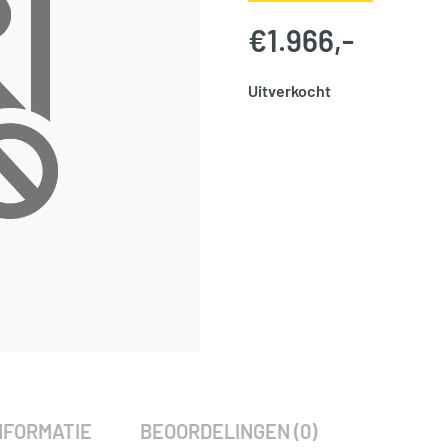
€
1.966,-
Uitverkocht
SKU:
776027
Categorie:
Woodvision
NFORMATIE
BEOORDELINGEN (0)