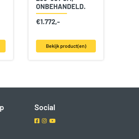
ONBEHANDELD.
€
1.772,-
Bekijk product(en)
p
Social
Facebook
Instragram
Youtube