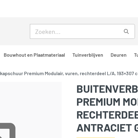
Skip to main content
Skip to footer
Zoe
Bouwhout en Plaatmateriaal
Tuinverblijven
Deuren
T
f kapschuur Premium Modulair, vuren, rechterdeel L/A, 193×307 
BUITENVERB
PREMIUM MO
RECHTERDEEL
ANTRACIET 