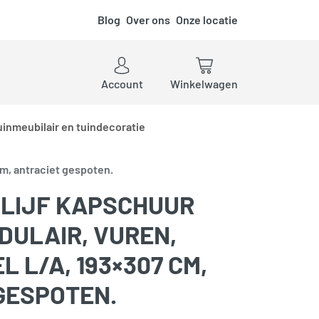
Blog
Over ons
Onze locatie
ken
Account
Winkelwagen
uinmeubilair en tuindecoratie
cm, antraciet gespoten.
LIJF KAPSCHUUR
DULAIR, VUREN,
 L/A, 193×307 CM,
GESPOTEN.