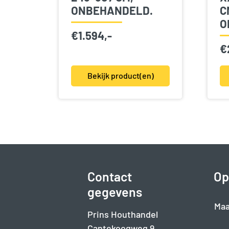
ONBEHANDELD.
C
O
€
1.594,-
€
Bekijk product(en)
Contact
Op
gegevens
Maa
Prins Houthandel
Cantekoogweg 9