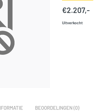
€
2.207,-
Uitverkocht
SKU:
776017
Categorie:
Woodvision
NFORMATIE
BEOORDELINGEN (0)