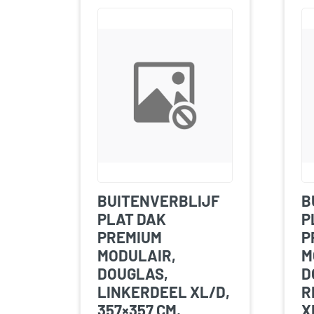
BUITENVERBLIJF
B
PLAT DAK
P
PREMIUM
P
MODULAIR,
M
DOUGLAS,
D
LINKERDEEL XL/D,
R
357×357 CM,
X