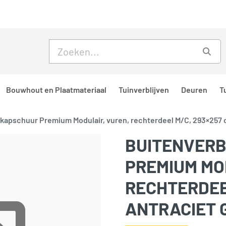
Skip to main content
Skip to footer
Zoe
Bouwhout en Plaatmateriaal
Tuinverblijven
Deuren
T
f kapschuur Premium Modulair, vuren, rechterdeel M/C, 293×257 
BUITENVERB
PREMIUM MO
RECHTERDEEL
ANTRACIET 