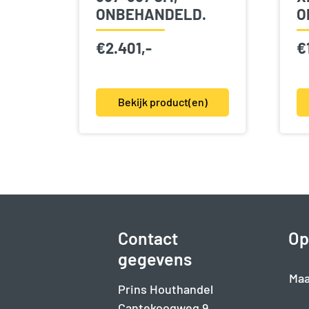
ONBEHANDELD.
O
€
2.401,-
€
Bekijk product(en)
Contact
Op
gegevens
Maa
Prins Houthandel
Cantekoogweg 9