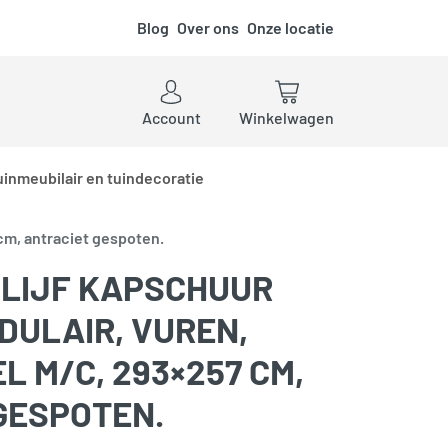
Blog
Over ons
Onze locatie
ken
Account
Winkelwagen
uinmeubilair en tuindecoratie
cm, antraciet gespoten.
LIJF KAPSCHUUR
DULAIR, VUREN,
 M/C, 293×257 CM,
GESPOTEN.