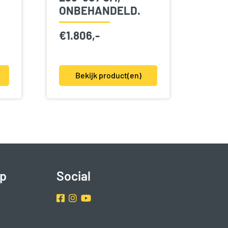
ONBEHANDELD.
€
1.806,-
Bekijk product(en)
p
Social
Facebook
Instragram
Youtube