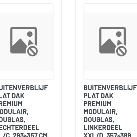
UITENVERBLIJF
BUITENVERBLIJF
LAT DAK
PLAT DAK
REMIUM
PREMIUM
ODULAIR,
MODULAIR,
OUGLAS,
DOUGLAS,
ECHTERDEEL
LINKERDEEL
L/C, 293×357 CM,
XXL/D, 357×399