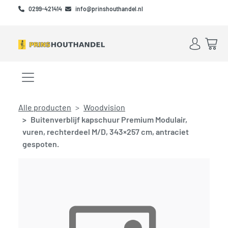
Skip to main content
Skip to footer
0299-421414
info@prinshouthandel.nl
Account
Win
Menu openen/sluiten
Alle producten
Woodvision
Buitenverblijf kapschuur Premium Modulair,
vuren, rechterdeel M/D, 343×257 cm, antraciet
gespoten.