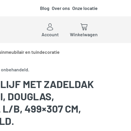
Blog
Over ons
Onze locatie
ken
Account
Winkelwagen
uinmeubilair en tuindecoratie
m, onbehandeld.
LIJF MET ZADELDAK
I, DOUGLAS,
L/B, 499×307 CM,
LD.