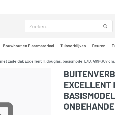
Skip to main content
Skip to footer
Zoe
Bouwhout en Plaatmateriaal
Tuinverblijven
Deuren
T
 met zadeldak Excellent II, douglas, basismodel L/B, 499×307 c
BUITENVERB
EXCELLENT I
BASISMODEL 
ONBEHANDE