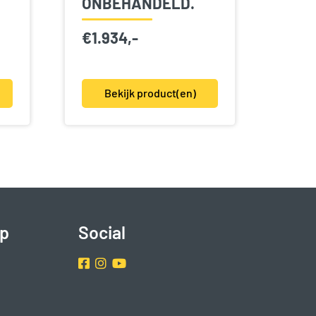
ONBEHANDELD.
€
1.934,-
Bekijk product(en)
p
Social
Facebook
Instragram
Youtube