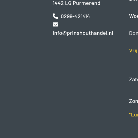
1442 LG Purmerend
Wo
0299-421414
info@prinshouthandel.nl
Don
Vri
Zat
Zon
*Lu