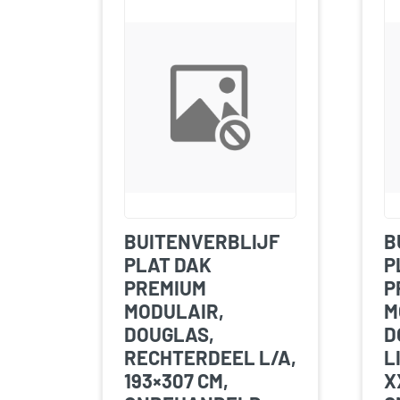
BUITENVERBLIJF
B
PLAT DAK
P
PREMIUM
P
MODULAIR,
M
DOUGLAS,
D
RECHTERDEEL L/A,
L
193×307 CM,
X