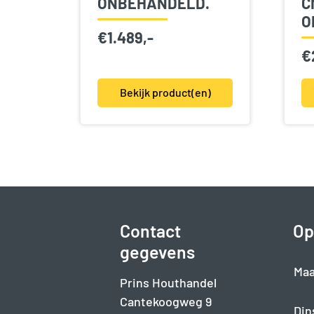
ONBEHANDELD.
C
O
€
1.489,-
€
Bekijk product(en)
Contact
Op
gegevens
Maa
Prins Houthandel
Cantekoogweg 9
Din