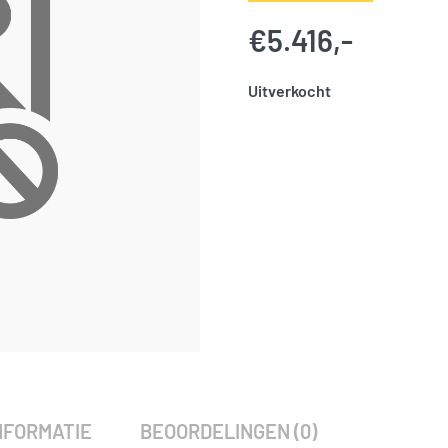
€
5.416,-
Uitverkocht
SKU:
786256
Categorie:
Woodvision
NFORMATIE
BEOORDELINGEN (0)