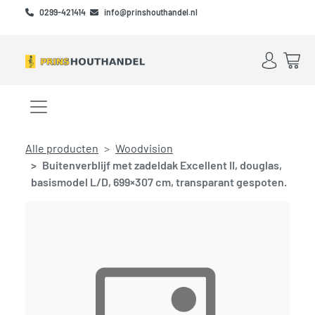
Skip to main content
Skip to footer
0299-421414
info@prinshouthandel.nl
Account
Win
Menu openen/sluiten
Alle producten
Woodvision
Buitenverblijf met zadeldak Excellent II, douglas,
basismodel L/D, 699×307 cm, transparant gespoten.