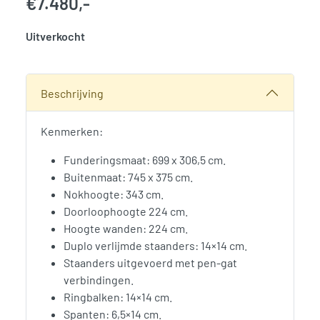
€
7.480,-
Uitverkocht
SKU:
786332
Categorie:
Woodvision
Beschrijving
Kenmerken:
Funderingsmaat: 699 x 306,5 cm.
Buitenmaat: 745 x 375 cm.
Nokhoogte: 343 cm.
Doorloophoogte 224 cm.
Hoogte wanden: 224 cm.
Duplo verlijmde staanders: 14×14 cm.
Staanders uitgevoerd met pen-gat
verbindingen.
Ringbalken: 14×14 cm.
Spanten: 6,5×14 cm.