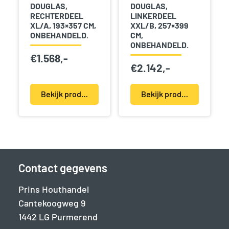
DOUGLAS,
DOUGLAS,
RECHTERDEEL
LINKERDEEL
XL/A, 193×357 CM,
XXL/B, 257×399
ONBEHANDELD.
CM,
ONBEHANDELD.
€
1.568,-
€
2.142,-
Bekijk product(en)
Bekijk product(en)
Contact gegevens
Prins Houthandel
Cantekoogweg 9
1442 LG Purmerend