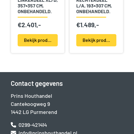
357×357 CM,
L/A, 193×307 CM,
ONBEHANDELD.
ONBEHANDELD.
€
2.401,-
€
1.489,-
Bekijk product(en)
Bekijk product(en)
Contact gegevens
Prins Houthandel
Cantekoogweg 9
1442 LG Purmerend
0299-421414
info@prinshouthandel.nl