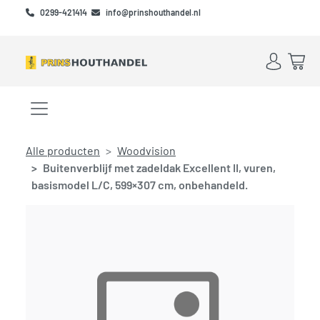
Skip to main content
Skip to footer
0299-421414
info@prinshouthandel.nl
Account
Win
Menu openen/sluiten
Alle producten
Woodvision
Buitenverblijf met zadeldak Excellent II, vuren,
basismodel L/C, 599×307 cm, onbehandeld.