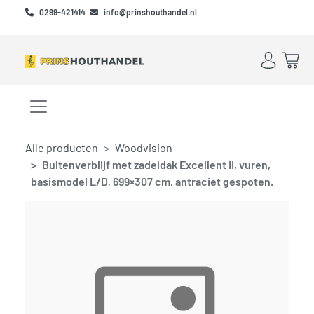
Skip to main content
Skip to footer
0299-421414
info@prinshouthandel.nl
Account
Win
Menu openen/sluiten
Alle producten
Woodvision
Buitenverblijf met zadeldak Excellent II, vuren,
basismodel L/D, 699×307 cm, antraciet gespoten.