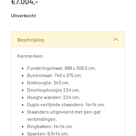
€
7.004,-
Uitverkocht
SKU:
786408
Categorie:
Woodvision
Beschrijving
Kenmerken:
Funderingsmaat: 699 x 306,5 cm.
Buitenmaat: 745 x 375 cm.
Nokhoogte: 343 cm.
Doorloophoogte 224 cm.
Hoogte wanden: 224 cm.
Duplo verlijmde staanders: 14×14 cm.
Staanders uitgevoerd met pen-gat
verbindingen.
Ringbalken: 14×14 cm.
Spanten: 6,5×14 cm.