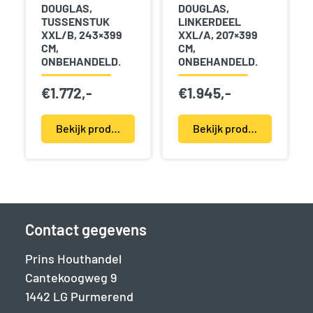
DOUGLAS,
DOUGLAS,
TUSSENSTUK
LINKERDEEL
XXL/B, 243×399
XXL/A, 207×399
CM,
CM,
ONBEHANDELD.
ONBEHANDELD.
€
1.772,-
€
1.945,-
Bekijk product(en)
Bekijk product(en)
Contact gegevens
Prins Houthandel
Cantekoogweg 9
1442 LG Purmerend