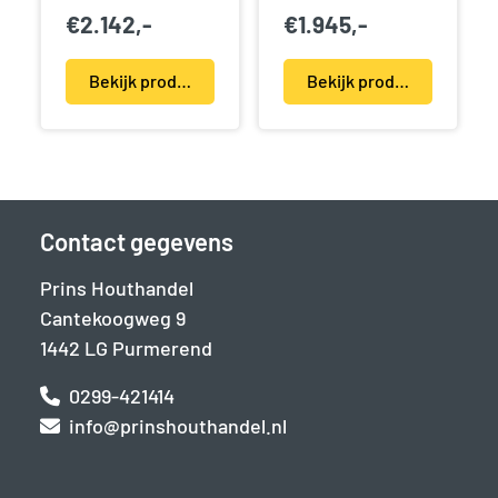
€
2.142,-
€
1.945,-
Bekijk product(en)
Bekijk product(en)
Contact gegevens
Prins Houthandel
Cantekoogweg 9
1442 LG Purmerend
0299-421414
info@prinshouthandel.nl