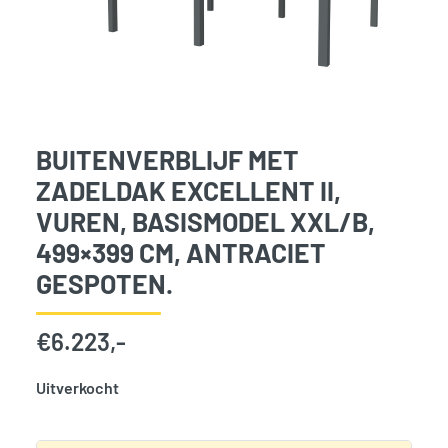
BUITENVERBLIJF MET
ZADELDAK EXCELLENT II,
VUREN, BASISMODEL XXL/B,
499×399 CM, ANTRACIET
GESPOTEN.
€
6.223,-
Uitverkocht
SKU:
775992