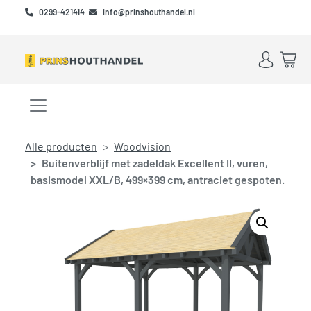
Skip to main content
Skip to footer
0299-421414
info@prinshouthandel.nl
Account
Win
Menu openen/sluiten
Alle producten
Woodvision
Buitenverblijf met zadeldak Excellent II, vuren,
basismodel XXL/B, 499×399 cm, antraciet gespoten.