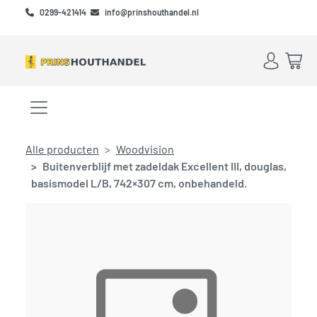
Skip to main content
Skip to footer
0299-421414
info@prinshouthandel.nl
Account
Win
Menu openen/sluiten
Alle producten
Woodvision
Buitenverblijf met zadeldak Excellent III, douglas,
basismodel L/B, 742×307 cm, onbehandeld.