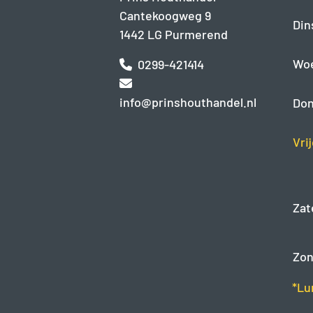
Cantekoogweg 9
Din
1442 LG Purmerend
Wo
0299-421414
info@prinshouthandel.nl
Don
Vri
Zat
Zon
*Lu