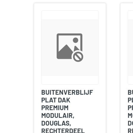
BUITENVERBLIJF
B
PLAT DAK
P
PREMIUM
P
MODULAIR,
M
DOUGLAS,
D
RECHTERDEEL
R