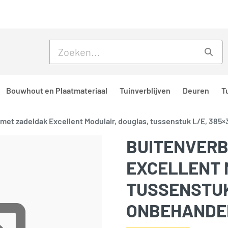
Skip to main content
Skip to footer
Zoe
Bouwhout en Plaatmateriaal
Tuinverblijven
Deuren
T
f met zadeldak Excellent Modulair, douglas, tussenstuk L/E, 385
BUITENVERB
EXCELLENT 
TUSSENSTUK 
ONBEHANDE