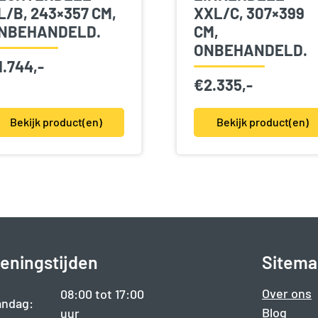
L/B, 243×357 CM,
XXL/C, 307×399
NBEHANDELD.
CM,
ONBEHANDELD.
1.744,-
€
2.335,-
Bekijk product(en)
Bekijk product(en)
eningstijden
Sitema
Over ons
08:00 tot 17:00
ndag:
Blog
uur