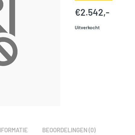
€
2.542,-
Uitverkocht
SKU:
786255
Categorie:
Woodvision
NFORMATIE
BEOORDELINGEN (0)