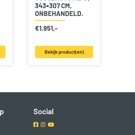
343×307 CM,
ONBEHANDELD.
€
1.951,-
Bekijk product(en)
p
Social
Facebook
Instragram
Youtube