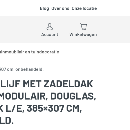
Blog
Over ons
Onze locatie
ken
Account
Winkelwagen
uinmeubilair en tuindecoratie
×307 cm, onbehandeld.
LIJF MET ZADELDAK
MODULAIR, DOUGLAS,
L/E, 385×307 CM,
LD.