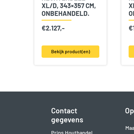
XL/D, 343×357 CM,
X
ONBEHANDELD.
O
€
2.127,-
€
Bekijk product(en)
Contact
Op
gegevens
Maa
Prins Houthandel