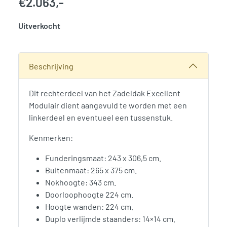
€
2.063,-
Uitverkocht
SKU:
786266
Categorie:
Woodvision
Beschrijving
Dit rechterdeel van het Zadeldak Excellent
Modulair dient aangevuld te worden met een
linkerdeel en eventueel een tussenstuk.
Kenmerken:
Funderingsmaat: 243 x 306,5 cm.
Buitenmaat: 265 x 375 cm.
Nokhoogte: 343 cm.
Doorloophoogte 224 cm.
Hoogte wanden: 224 cm.
Duplo verlijmde staanders: 14×14 cm.