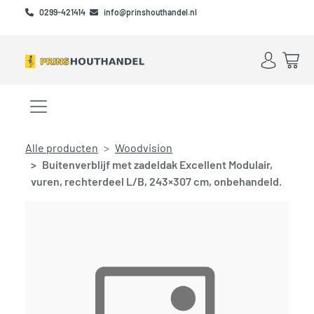
Skip to main content
Skip to footer
0299-421414
info@prinshouthandel.nl
Account
Win
Menu openen/sluiten
Alle producten
Woodvision
Buitenverblijf met zadeldak Excellent Modulair,
vuren, rechterdeel L/B, 243×307 cm, onbehandeld.