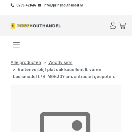
Skip to main content
Skip to footer
0299-421414
info@prinshouthandel.nl
Account
Win
Menu openen/sluiten
Alle producten
Woodvision
Buitenverblijf plat dak Excellent II, vuren,
basismodel L/B, 499×307 cm, antraciet gespoten.