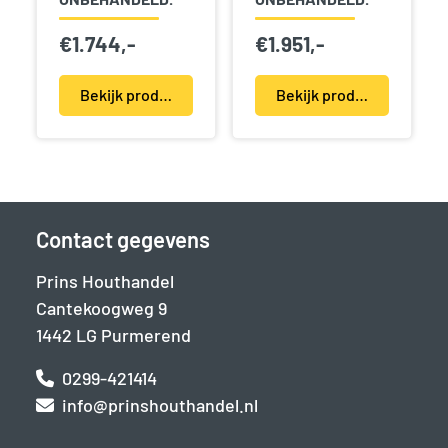
€
1.744,-
€
1.951,-
Bekijk product(en)
Bekijk product(en)
Contact gegevens
Prins Houthandel
Cantekoogweg 9
1442 LG Purmerend
0299-421414
info@prinshouthandel.nl