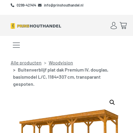
Skip to main content
Skip to footer
0299-421414
info@prinshouthandel.nl
Account
Win
Menu openen/sluiten
Alle producten
Woodvision
Buitenverblijf plat dak Premium IV, douglas,
basismodel L/C, 1184×307 cm, transparant
gespoten.