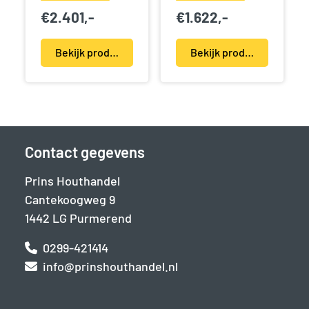
€
2.401,-
€
1.622,-
Bekijk product(en)
Bekijk product(en)
Contact gegevens
Prins Houthandel
Cantekoogweg 9
1442 LG Purmerend
0299-421414
info@prinshouthandel.nl