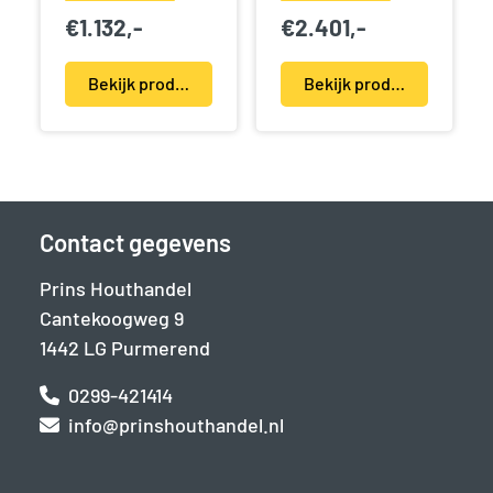
€
1.132,-
€
2.401,-
Bekijk product(en)
Bekijk product(en)
Contact gegevens
Prins Houthandel
Cantekoogweg 9
1442 LG Purmerend
0299-421414
info@prinshouthandel.nl