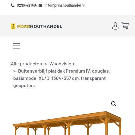
Skip to main content
Skip to footer
0299-421414
info@prinshouthandel.nl
Account
Win
Menu openen/sluiten
Alle producten
Woodvision
Buitenverblijf plat dak Premium IV, douglas,
basismodel XL/D, 1384×357 cm, transparant
gespoten.