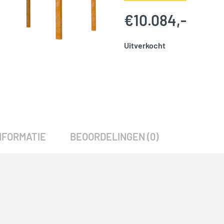
€
10.084,-
Uitverkocht
SKU:
777036
Categorie:
Woodvision
NFORMATIE
BEOORDELINGEN (0)