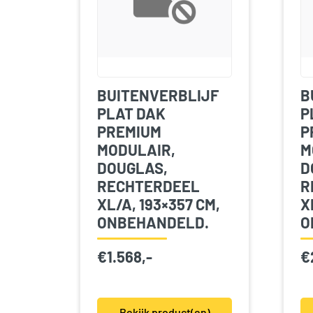
BUITENVERBLIJF
B
PLAT DAK
P
PREMIUM
P
MODULAIR,
M
DOUGLAS,
D
RECHTERDEEL
R
XL/A, 193×357 CM,
X
ONBEHANDELD.
O
€
1.568,-
€
Bekijk product(en)