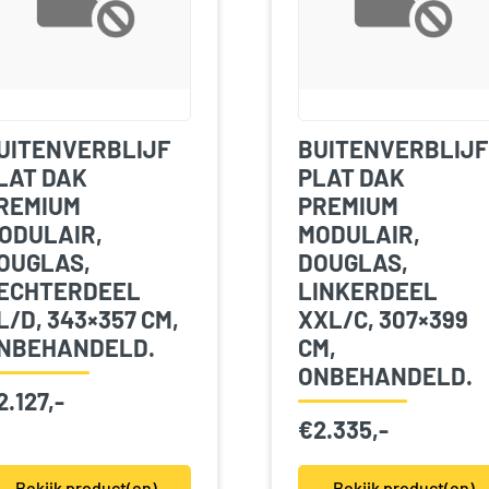
UITENVERBLIJF
BUITENVERBLIJF
LAT DAK
PLAT DAK
REMIUM
PREMIUM
ODULAIR,
MODULAIR,
OUGLAS,
DOUGLAS,
ECHTERDEEL
LINKERDEEL
L/D, 343×357 CM,
XXL/C, 307×399
NBEHANDELD.
CM,
ONBEHANDELD.
2.127,-
€
2.335,-
Bekijk product(en)
Bekijk product(en)