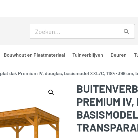
Skip to main content
Skip to footer
Zoe
Bouwhout en Plaatmateriaal
Tuinverblijven
Deuren
T
f plat dak Premium IV, douglas, basismodel XXL/C, 1184×399 cm, 
BUITENVERB
PREMIUM IV,
BASISMODEL 
TRANSPARA