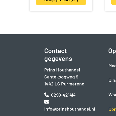
Contact
Op
gegevens
Maa
Prins Houthandel
Cantekoogweg 9
Din
1442 LG Purmerend
Wo
0299-421414
info@prinshouthandel.nl
Don