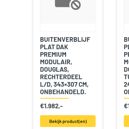
BUITENVERBLIJF
B
PLAT DAK
P
PREMIUM
P
MODULAIR,
M
DOUGLAS,
D
RECHTERDEEL
T
L/D, 343×307 CM,
2
ONBEHANDELD.
O
€
1.982,-
€
Bekijk product(en)