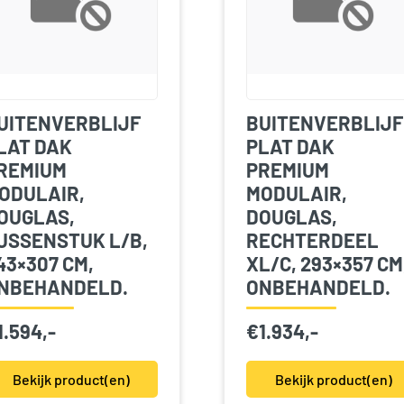
UITENVERBLIJF
BUITENVERBLIJF
LAT DAK
PLAT DAK
REMIUM
PREMIUM
ODULAIR,
MODULAIR,
OUGLAS,
DOUGLAS,
USSENSTUK L/B,
RECHTERDEEL
43×307 CM,
XL/C, 293×357 CM
NBEHANDELD.
ONBEHANDELD.
1.594,-
€
1.934,-
Bekijk product(en)
Bekijk product(en)