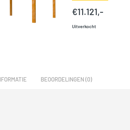
€
11.121,-
Uitverkocht
SKU:
777037
Categorie:
Woodvision
NFORMATIE
BEOORDELINGEN (0)