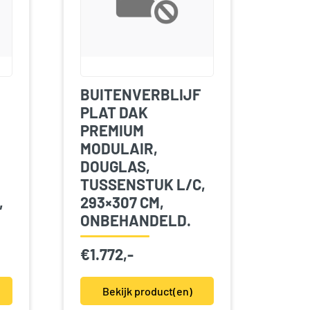
BUITENVERBLIJF
PLAT DAK
PREMIUM
MODULAIR,
DOUGLAS,
TUSSENSTUK L/C,
,
293×307 CM,
ONBEHANDELD.
€
1.772,-
Bekijk product(en)