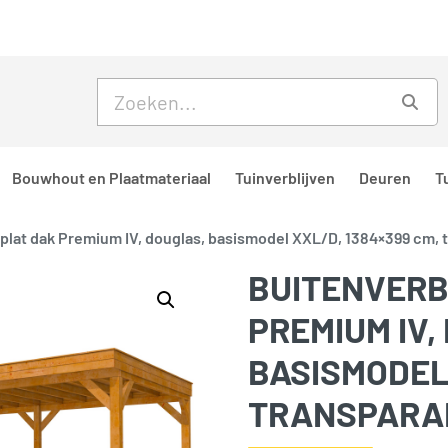
Skip to main content
Skip to footer
Zoe
Bouwhout en Plaatmateriaal
Tuinverblijven
Deuren
T
f plat dak Premium IV, douglas, basismodel XXL/D, 1384×399 cm,
BUITENVERB
PREMIUM IV,
BASISMODEL 
TRANSPARA