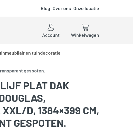
Blog
Over ons
Onze locatie
ken
Account
Winkelwagen
uinmeubilair en tuindecoratie
 transparant gespoten.
LIJF PLAT DAK
 DOUGLAS,
XXL/D, 1384×399 CM,
NT GESPOTEN.